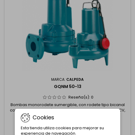
MARCA:
CALPEDA
GQNM 50-13
Reseña(s):
0
Bombas monorodete sumergible, con rodete tipo bicanal
con boca de impulsión vertical roscada G 2”, 0.9 kW, 1.2 CV,
monofásico 230 V.
Cookies
864,85 €
1.153,13 €
Añadir al carrito

Esta tienda utiliza cookies para mejorar su
experiencia de navegación.