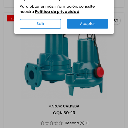

Entrega 8 - 10 días, salvo venta.
Para obtener más información, consulte
nuestra
Política de privacidad
.
-25%
favorite_border
Salir
Aceptar
MARCA:
CALPEDA
GQN 50-13
Reseña(s):
0