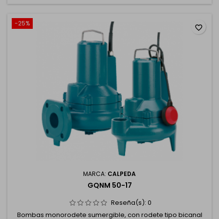
-25%
favorite_border
MARCA:
CALPEDA
GQNM 50-17
Reseña(s):
0
Bombas monorodete sumergible, con rodete tipo bicanal