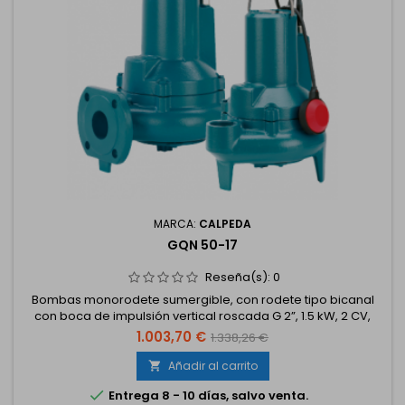
MARCA:
CALPEDA
GQN 50-17
Reseña(s):
0
Bombas monorodete sumergible, con rodete tipo bicanal
con boca de impulsión vertical roscada G 2”, 1.5 kW, 2 CV,
trifásico 230/400 V.
1.003,70 €
1.338,26 €
Añadir al carrito


Entrega 8 - 10 días, salvo venta.