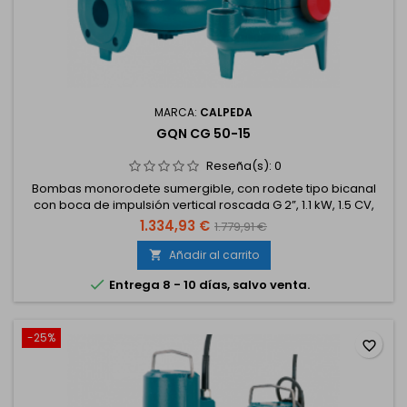
MARCA:
CALPEDA
GQN CG 50-15
Reseña(s):
0
Bombas monorodete sumergible, con rodete tipo bicanal
con boca de impulsión vertical roscada G 2”, 1.1 kW, 1.5 CV,
trifásico 230/400 V. Con boya
1.334,93 €
1.779,91 €
Añadir al carrito


Entrega 8 - 10 días, salvo venta.
-25%
favorite_border