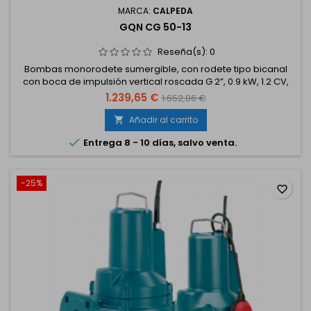
MARCA:
CALPEDA
GQN CG 50-13
Reseña(s):
0
Bombas monorodete sumergible, con rodete tipo bicanal
con boca de impulsión vertical roscada G 2”, 0.9 kW, 1.2 CV,
trifásico 230/400 V. Con boya
1.239,65 €
1.652,86 €
Añadir al carrito


Entrega 8 - 10 días, salvo venta.
-25%
favorite_border