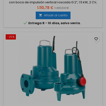
con boca de impulsión vertical roscada G 2”, 1.5 kW, 2 CV,
monofásico 230 V.
1.110,78 €
1.481,04 €
Añadir al carrito


Entrega 8 - 10 días, salvo venta.
-25%
favorite_border