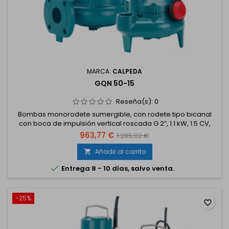
MARCA:
CALPEDA
GQN 50-15
Reseña(s):
0
Bombas monorodete sumergible, con rodete tipo bicanal
con boca de impulsión vertical roscada G 2”, 1.1 kW, 1.5 CV,
trifásico 230/400 V.
963,77 €
1.285,02 €
Añadir al carrito


Entrega 8 - 10 días, salvo venta.
-25%
favorite_border