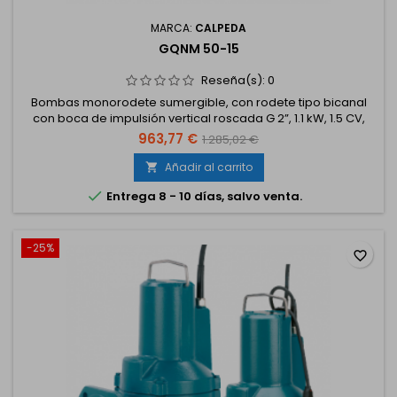
MARCA:
CALPEDA
GQNM 50-15
Reseña(s):
0
Bombas monorodete sumergible, con rodete tipo bicanal
con boca de impulsión vertical roscada G 2”, 1.1 kW, 1.5 CV,
monofásico 230 V.
963,77 €
1.285,02 €
Añadir al carrito


Entrega 8 - 10 días, salvo venta.
-25%
favorite_border