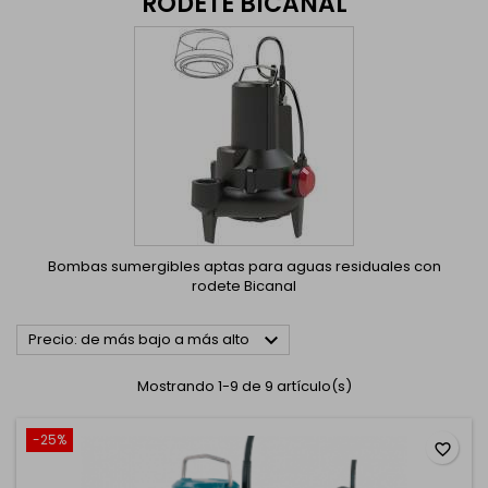
RODETE BICANAL
Bombas sumergibles aptas para aguas residuales con
rodete Bicanal

Precio: de más bajo a más alto
Mostrando 1-9 de 9 artículo(s)
-25%
favorite_border