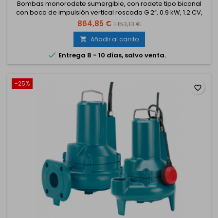
Bombas monorodete sumergible, con rodete tipo bicanal
con boca de impulsión vertical roscada G 2”, 0.9 kW, 1.2 CV,
trifásico 230/400 V.
864,85 €
1.153,13 €
Añadir al carrito


Entrega 8 - 10 días, salvo venta.
-25%
favorite_border