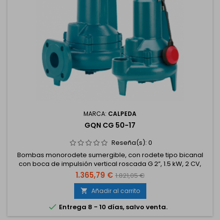
MARCA:
CALPEDA
GQN CG 50-17
Reseña(s):
0
Bombas monorodete sumergible, con rodete tipo bicanal
con boca de impulsión vertical roscada G 2”, 1.5 kW, 2 CV,
trifásico 230/400 V. Con boya
1.365,79 €
1.821,05 €
Añadir al carrito


Entrega 8 - 10 días, salvo venta.