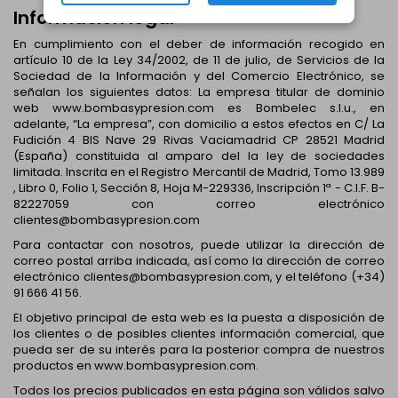
Información legal
En cumplimiento con el deber de información recogido en
artículo 10 de la Ley 34/2002, de 11 de julio, de Servicios de la
Sociedad de la Información y del Comercio Electrónico, se
señalan los siguientes datos: La empresa titular de dominio
web www.bombasypresion.com es Bombelec s.l.u., en
adelante, “La empresa”, con domicilio a estos efectos en C/ La
Fudición 4 BIS Nave 29 Rivas Vaciamadrid CP 28521 Madrid
(España) constituida al amparo del la ley de sociedades
limitada. Inscrita en el Registro Mercantil de Madrid, Tomo 13.989
, Libro 0, Folio 1, Sección 8, Hoja M-229336, Inscripción 1ª - C.I.F. B-
82227059 con correo electrónico
clientes@bombasypresion.com
Para contactar con nosotros, puede utilizar la dirección de
correo postal arriba indicada, así como la dirección de correo
electrónico clientes@bombasypresion.com, y el teléfono (+34)
91 666 41 56.
El objetivo principal de esta web es la puesta a disposición de
los clientes o de posibles clientes información comercial, que
pueda ser de su interés para la posterior compra de nuestros
productos en www.bombasypresion.com.
Todos los precios publicados en esta página son válidos salvo