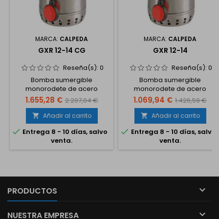
MARCA:
CALPEDA
MARCA:
CALPEDA
GXR 12-14 CG
GXR 12-14
Reseña(s):
0
Reseña(s):
0
Bomba sumergible
Bomba sumergible
monorodete de acero
monorodete de acero
inoxidable al níquel-cromo,
inoxidable al níquel-cromo,
1.655,28 €
1.069,94 €
2.207,04 €
1.426,59 €
con boca de impulsión
con boca de impulsión
vertical, 0.75 kW, 1 CV, trifásico
vertical, 0.75 kW, 1 CV, trifásico
Añadir al carrito
Añadir al carrito


230/400 V. Con boya
230/400 V.


Entrega 8 - 10 días, salvo
Entrega 8 - 10 días, salvo
venta.
venta.

PRODUCTOS

NUESTRA EMPRESA