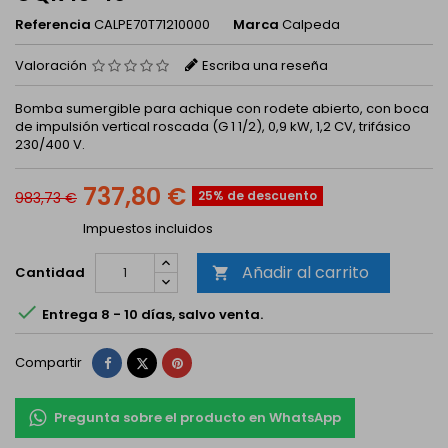
Referencia
CALPE70T71210000
Marca
Calpeda
Valoración
Escriba una reseña
Bomba sumergible para achique con rodete abierto, con boca
de impulsión vertical roscada (G 1 1/2), 0,9 kW, 1,2 CV, trifásico
230/400 V.
737,80 €
25% de descuento
983,73 €
Impuestos incluidos
Añadir al carrito
Cantidad


Entrega 8 - 10 días, salvo venta.
Compartir
Tuitear
Pinterest
Compartir
Pregunta sobre el producto en WhatsApp