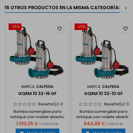
16 OTROS PRODUCTOS EN LA MISMA CATEGORÍA:
>
<
-25%
-25%
favorite_border
favorite_border
MARCA:
CALPEDA
MARCA:
CALPEDA
GQRM 10 32-16 GF
GQRM 10 32-10 GF
Reseña(s):
0
Reseña(s):
0
Bomba sumergible para
Bomba sumergible para
achique con rodete abierto,
achique con rodete abierto,
con boca de impulsión
con boca de impulsión
1.010,05 €
844,88 €
1.346,73 €
1.126,51 €
horizontal roscada y bridas
horizontal roscada y bridas
(DN 32, PN 6 - G 1 1/2), 0,9 kW,
(DN 32, PN 6 - G 1 1/2), 0,45 kW,