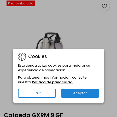
Precio rebajado
favorite_border
Cookies
Esta tienda utiliza cookies para mejorar su
experiencia de navegación.
Para obtener más información, consulte
nuestra
Política de privacidad
.
Salir
Aceptar
Calpeda GXRM 9 GF