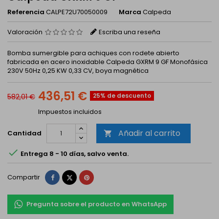
Referencia
CALPE72U70050009
Marca
Calpeda
Valoración
Escriba una reseña
Bomba sumergible para achiques con rodete abierto
fabricada en acero inoxidable Calpeda GXRM 9 GF Monofásica
230V 50Hz 0,25 KW 0,33 CV, boya magnética
436,51 €
25% de descuento
582,01 €
Impuestos incluidos
Añadir al carrito
Cantidad


Entrega 8 - 10 días, salvo venta.
Compartir
Tuitear
Pinterest
Compartir
Pregunta sobre el producto en WhatsApp