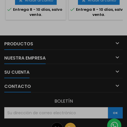
Añadir al carrito
Añadir al carrito


1,2 CV, monofásico 230 V. Con
0,6 CV, monofásico 230 V


Entrega 8 - 10 días, salvo
Entrega 8 - 10 días, salvo
boya magnética
venta.
venta.

PRODUCTOS

NUESTRA EMPRESA

SU CUENTA

CONTACTO
BOLETÍN