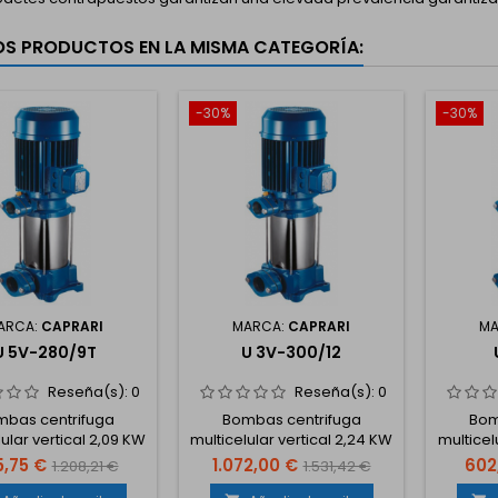
OS PRODUCTOS EN LA MISMA CATEGORÍA:
-30%
-30%
ARCA:
CAPRARI
MARCA:
CAPRARI
MA
U 5V-280/9T
U 3V-300/12
Reseña(s):
0
Reseña(s):
0
bas centrifuga
Bombas centrifuga
Bom
ular vertical 2,09 KW
multicelular vertical 2,24 KW
multicel
 230/400V TRIFÁSICA
3,0 CV 230V MONOFÁSICA
1,2 CV 
,75 €
1.072,00 €
602
1.208,21 €
1.531,42 €
50 Hz
50 Hz