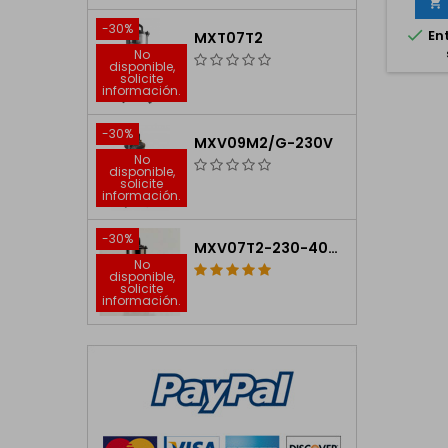

-30%

Ent
MXT07T2
No
disponible,
solicite
información.
-30%
MXV09M2/G-230V
No
disponible,
solicite
información.
-30%
MXV07T2-230-400V
No
disponible,
solicite
información.