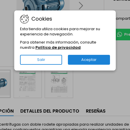
Cookies
Compart
Esta tienda utiliza cookies para mejorar su
experiencia de navegación.
Pr
Para obtener más información, consulte
nuestra
Política de privacidad
.
Salir
Aceptar
PCIÓN
DETALLES DEL PRODUCTO
RESEÑAS
ntrífugas con doble rodete apropiadas para realizar unidades de pre
rodetes contrapuestos garantizan una elevada prevalencia garantiz