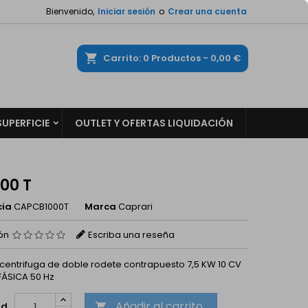
Bienvenido,
Iniciar sesión
o
Crear una cuenta
×
×
×
ar
Carrito
0
Productos -
0,00 €
n
SUPERFICIE
OUTLET Y OFERTAS LIQUIDACIÓN
s
00 T
cia
CAPCB1000T
Marca
Caprari
ión
Escriba una reseña
entrifuga de doble rodete contrapuesto 7,5 KW 10 CV
FÁSICA 50 Hz
Añadir al carrito
ad
