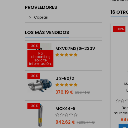
PROVEEDORES
16 OTR
Caprari
-30%
LOS MÁS VENDIDOS
-30%
MXV07M2/G-230V
No
disponible,
solicite
información.
-30%
U 3-50/2
M
376,19 €
537,41 €
-30%
Bom
MCK44-8
multicel
2,8 CV
845
842,62 €
1.203,74 €