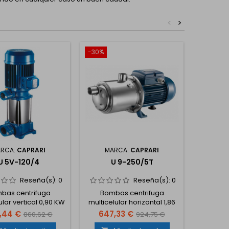
<
>
-30%
-30%
RCA:
CAPRARI
MARCA:
CAPRARI
MA
U 5V-120/4
U 9-250/5T
U
Reseña(s):
0
Reseña(s):
0
bas centrifuga
Bombas centrifuga
Bomb
ular vertical 0,90 KW
multicelular horizontal 1,86
multicelu
230V MONOFÁSICA 50
KW 2,5 CV 230/400 V
1,5 CV 2
,44 €
647,33 €
755,
860,62 €
924,75 €
Hz
TRIFÁSICA 50 Hz