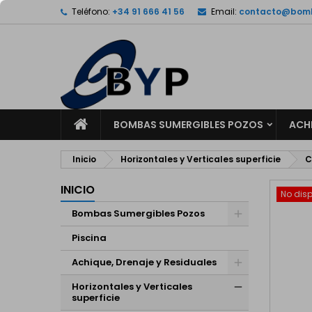
Teléfono:
+34 91 666 41 56
Email:
contacto@bomb
M
C
I
add_circle_outline
De
No
INICIO
BOMBAS SUMERGIBLES POZOS
ACHI
Inicio
Horizontales y Verticales superficie
C
INICIO
No disp
Bombas Sumergibles Pozos
Piscina
Achique, Drenaje y Residuales
Horizontales y Verticales
superficie