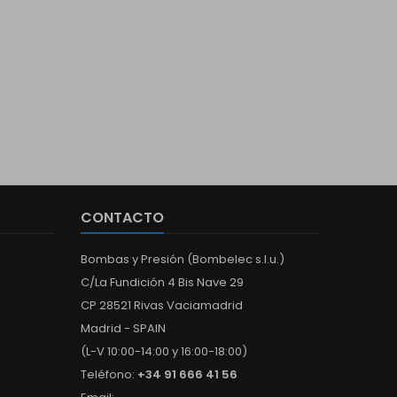
CONTACTO
Bombas y Presión (Bombelec s.l.u.)
C/La Fundición 4 Bis Nave 29
CP 28521 Rivas Vaciamadrid
Madrid - SPAIN
(L-V 10:00-14:00 y 16:00-18:00)
Teléfono:
+34 91 666 41 56