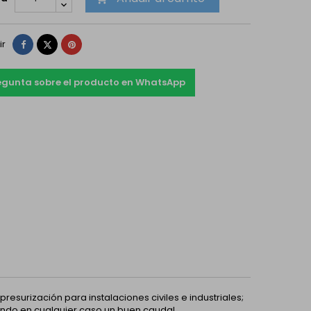
Compartir
Tuitear
Pinterest
ir
egunta sobre el producto en WhatsApp
surización para instalaciones civiles e industriales;
ando en cualquier caso un buen caudal.