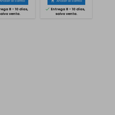
Añadir al carrito
Añadir al carrito
A




rega 8 - 10 días,
Entrega 8 - 10 días,
Entr
salvo venta.
salvo venta.
s