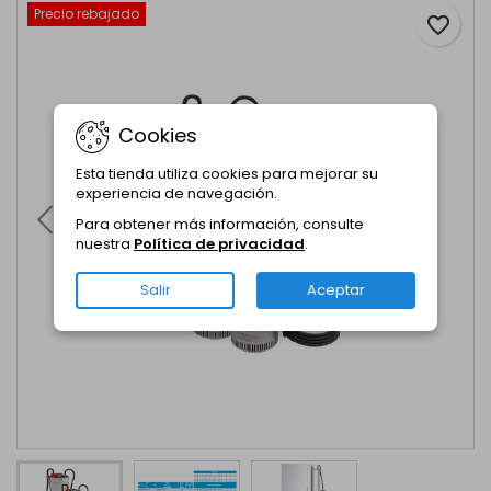
Precio rebajado
favorite_border
Cookies
Esta tienda utiliza cookies para mejorar su
experiencia de navegación.
Para obtener más información, consulte
nuestra
Política de privacidad
.
Salir
Aceptar