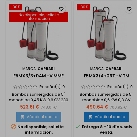
-30%
-30%
favorite_border
favorite_border
No disponible, solicite
información.
MARCA:
CAPRARI
MARCA:
CAPRARI
E5MX3/3+04M.-V MME
E5MX3/4+06T.-V TM
Reseña(s):
0
Reseña(s):
0
Bombas sumergidas de 5"
Bombas sumergidas de 5"
monobloc 0,45 KW 0,6 CV 230
monobloc 0,6 KW 0,8 CV
V MONOFÁSICA 50 Hz. Versión
230/400 V TRIFÁSICA 50 Hz.
523,61 €
490,64 €
748,01 €
700,92 €
monofásica con
Versión trifásica, versión
condensador externo,
manual.
Añadir al carrito
Añadir al carrito


versión manual. Incluye


No disponible, solicite
Entrega 8 - 10 días, salvo
cuadro eléctrico
información.
venta.