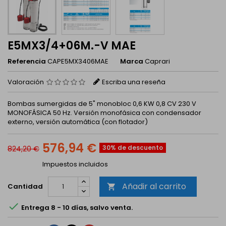
E5MX3/4+06M.-V MAE
Referencia
CAPE5MX3406MAE
Marca
Caprari
Valoración
Escriba una reseña
Bombas sumergidas de 5" monobloc 0,6 KW 0,8 CV 230 V
MONOFÁSICA 50 Hz. Versión monofásica con condensador
externo, versión automática (con flotador)
576,94 €
30% de descuento
824,20 €
Impuestos incluidos
Añadir al carrito
Cantidad


Entrega 8 - 10 días, salvo venta.